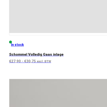
In stock
Schommel Volledig Gaas inlage
Prijsklasse:
€
27,90
-
€
30,75
excl. BTW
€27,90
View product
tot
€30,75