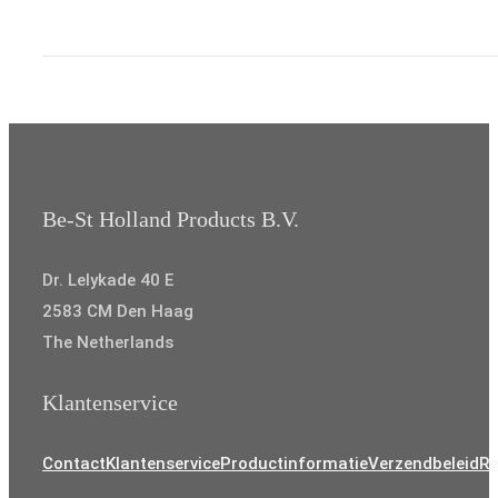
View product
Be-St Holland Products B.V.
Dr. Lelykade 40 E
2583 CM Den Haag
The Netherlands
Klantenservice
Contact
Klantenservice
Productinformatie
Verzendbeleid
Re