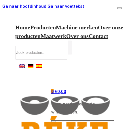
Ga naar hoofdinhoud
Ga naar voettekst
Home
Producten
Machine merken
Over onze
producten
Maatwerk
Over ons
Contact
Zoeken
€
0,00
0
Geen producten in de
winkelwagen.