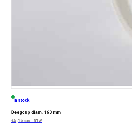
In stock
Deegcup diam. 163 mm
€
5,15
excl. BTW