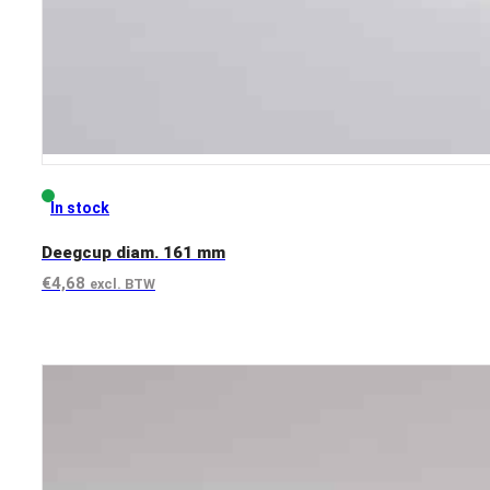
In stock
Deegcup diam. 161 mm
€
4,68
excl. BTW
View product