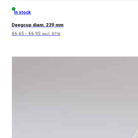
In stock
Deegcup diam. 239 mm
Prijsklasse:
€
6,65
-
€
6,95
excl. BTW
€6,65
View product
tot
€6,95