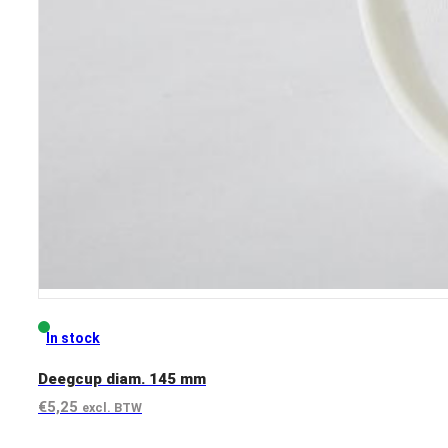
In stock
Deegcup diam. 145 mm
€
5,25
excl. BTW