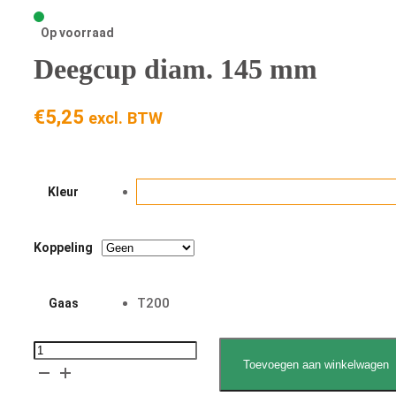
Op voorraad
Deegcup diam. 145 mm
€
5,25
excl. BTW
Kleur
Koppeling
T200
Gaas
Deegcup
Toevoegen aan winkelwagen
diam.