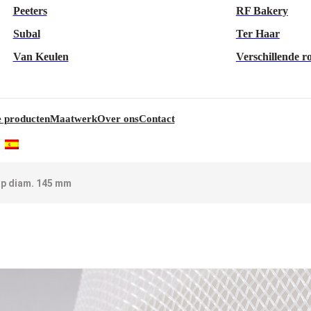
Peeters
RF Bakery
Subal
Ter Haar
Van Keulen
Verschillende r
 producten
Maatwerk
Over ons
Contact
p diam. 145 mm