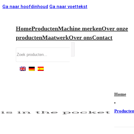
Ga naar hoofdinhoud
Ga naar voettekst
Home
Producten
Machine merken
Over onze
producten
Maatwerk
Over ons
Contact
Zoeken
Home
Producte