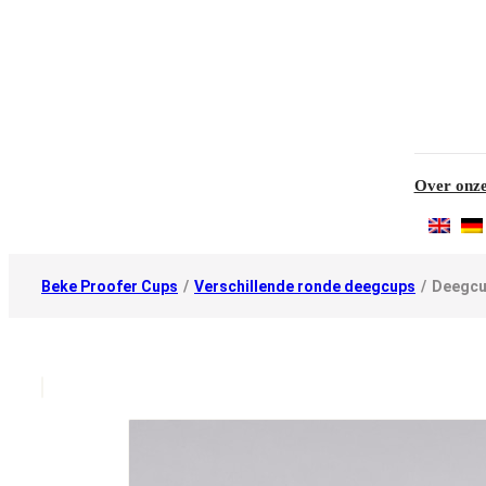
Over onze
Beke Proofer Cups
/
Verschillende ronde deegcups
/
Deegcu