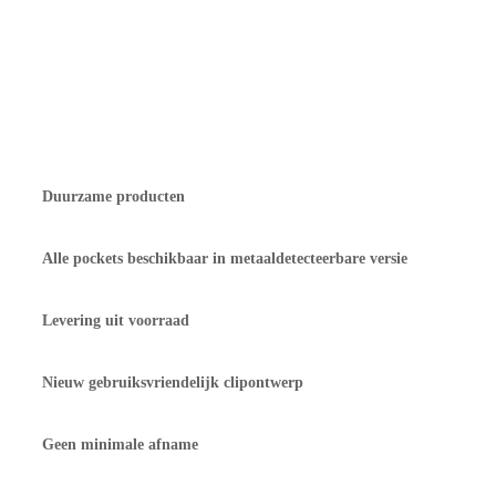
145
mm
Verklaring voedselcontact
Vraag gratis sample aan
aantal
Offerte aanvragen
Duurzame producten
Alle pockets beschikbaar in metaaldetecteerbare versie
Levering uit voorraad
Nieuw gebruiksvriendelijk clipontwerp
Geen minimale afname