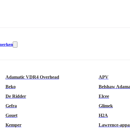
merken
Adamatic VDR4 Overhead
APV
Beko
Belshaw Adama
De Ridder
Elcee
Gefra
Glimek
Gouet
H2A
Kemper
Lawrence-appa