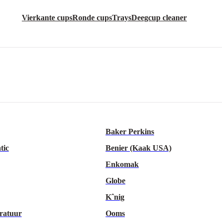
Vierkante cups
Ronde cups
Trays
Deegcup cleaner
Baker Perkins
tic
Benier (Kaak USA)
Enkomak
Globe
Kˆnig
ratuur
Ooms