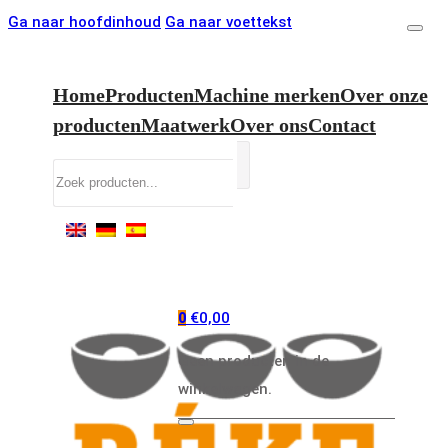
Ga naar hoofdinhoud
Ga naar voettekst
Home
Producten
Machine merken
Over onze
producten
Maatwerk
Over ons
Contact
Zoeken
€
0,00
0
Geen producten in de
winkelwagen.