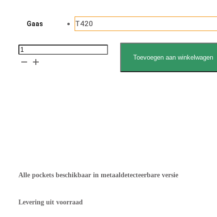
T420
Gaas
Deegcup
Toevoegen aan winkelwagen
diam.
163
mm
Vraag gratis sample aan
aantal
Verklaring voedselcontact
Offerte aanvragen
Alle pockets beschikbaar in metaaldetecteerbare versie
Levering uit voorraad