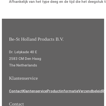
Afhankelijk van het type deeg en de tijd die het deegstuk t
Be-St Holland Products B.V.
Dr. Lelykade 40 E
2583 CM Den Haag
The Netherlands
Klantenservice
Contact
Klantenservice
Productinformatie
Verzendbeleid
Re
Contact