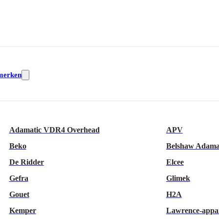
merken
Adamatic VDR4 Overhead
APV
Beko
Belshaw Adama
De Ridder
Elcee
Gefra
Glimek
Gouet
H2A
Kemper
Lawrence-appa