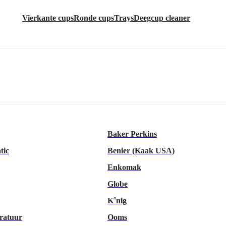
Vierkante cups
Ronde cups
Trays
Deegcup cleaner
Baker Perkins
tic
Benier (Kaak USA)
Enkomak
Globe
Kˆnig
ratuur
Ooms