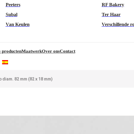
Peeters
RF Bakery
Subal
Ter Haar
Van Keulen
Verschillende r
 producten
Maatwerk
Over ons
Contact
p diam. 82 mm (82 x 18 mm)