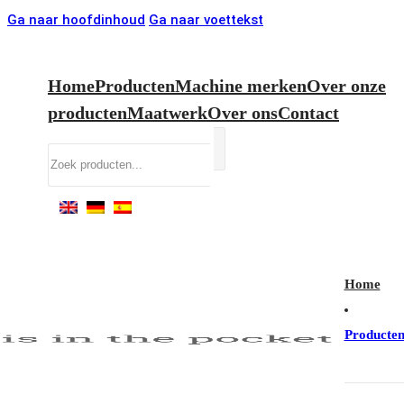
Ga naar hoofdinhoud
Ga naar voettekst
Home
Producten
Machine merken
Over onze
producten
Maatwerk
Over ons
Contact
Zoeken
Home
Producte