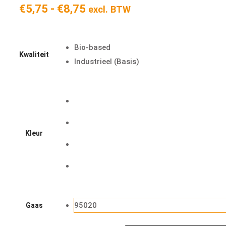
Prijsklasse:
€
5,75
-
€
8,75
excl. BTW
€5,75
tot
Bio-based
€8,75
Kwaliteit
Industrieel (Basis)
Kleur
95020
Gaas