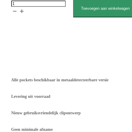
Glimek
Toevoegen aan winkelwagen
Deegcup
aantal
Vraag gratis sample aan
Verklaring voedselcontact
Offerte aanvragen
Alle pockets beschikbaar in metaaldetecteerbare versie
Levering uit voorraad
Nieuw gebruiksvriendelijk clipontwerp
Geen minimale afname