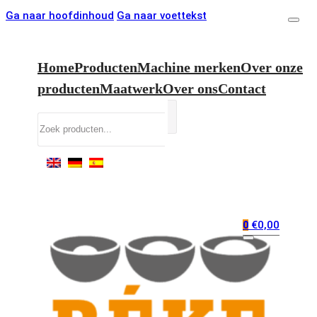
Ga naar hoofdinhoud
Ga naar voettekst
Home
Producten
Machine merken
Over onze
producten
Maatwerk
Over ons
Contact
Zoeken
€
0,00
0